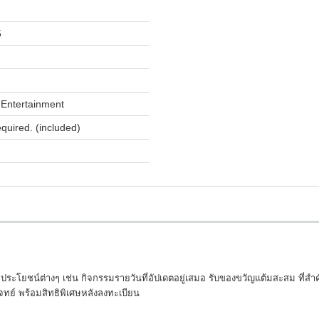
5
Entertainment
equired. (included)
ระโยชน์ต่างๆ เช่น กิจกรรมรายวันที่อัปเดตอยู่เสมอ รับของขวัญแต้มสะสม ที่สำคั
จทย์ พร้อมสิทธิพิเศษหลังลงทะเบียน