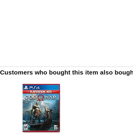
Customers who bought this item also bough