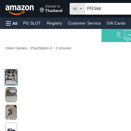
Deliver to
All
Thailand
PG SLOT
Registry
Customer Service
Gift Cards
All
›
›
Video Games
PlayStation 4
Consoles