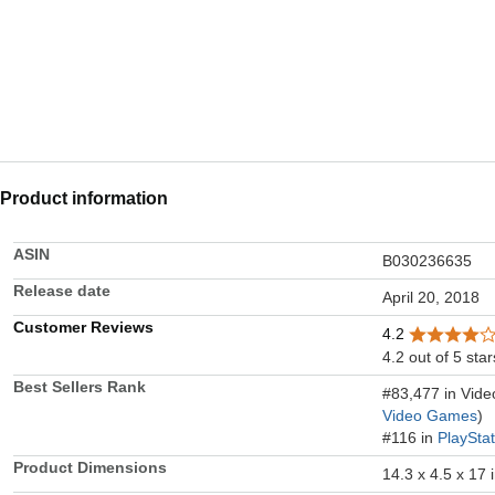
Product information
ASIN
B030236635
Release date
April 20, 2018
Customer Reviews
4.2
4.2 out of 5 star
Best Sellers Rank
#83,477 in Vid
Video Games
)
#116 in
PlaySta
Product Dimensions
14.3 x 4.5 x 17