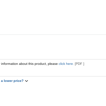
 information about this product, please
click here.
[PDF ]
t a lower price?