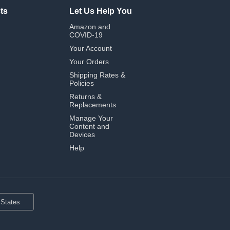
ts
Let Us Help You
Amazon and
COVID-19
Your Account
Your Orders
Shipping Rates &
Policies
Returns &
Replacements
Manage Your
Content and
Devices
Help
 States